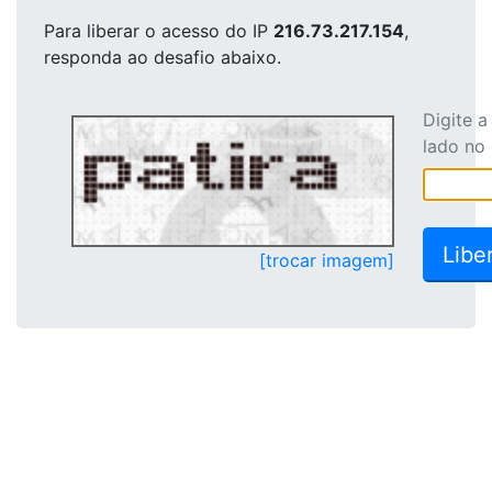
Para liberar o acesso
do IP
216.73.217.154
,
responda ao desafio abaixo.
Digite 
lado no
[trocar imagem]